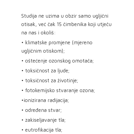
Studija ne uzima u obzir samo ugljični
otisak, već čak 15 čimbenika koji utječu
na nas i okoliš:
• klimatske promjene (mjereno
ugljičnim otiskom);
• oštećenje ozonskog omotača;
• toksičnost za ljude;
• toksičnost za životinje;
• fotokemijsko stvaranje ozona;
•ionizirana radijacija;
• određena stvar;
• zakiseljavanje tla;
• eutrofikacija tla;