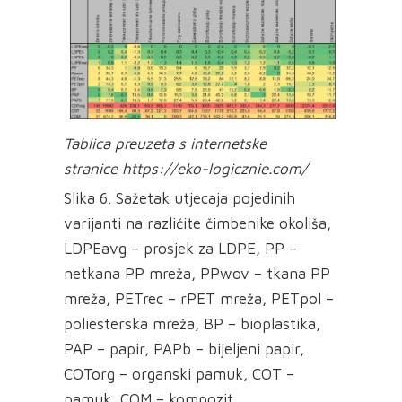
Tablica preuzeta s internetske
stranice https://eko-logicznie.com/
Slika 6. Sažetak utjecaja pojedinih
varijanti na različite čimbenike okoliša,
LDPEavg – prosjek za LDPE, PP –
netkana PP mreža, PPwov – tkana PP
mreža, PETrec – rPET mreža, PETpol –
poliesterska mreža, BP – bioplastika,
PAP – papir, PAPb – bijeljeni papir,
COTorg – organski pamuk, COT –
pamuk, COM – kompozit.