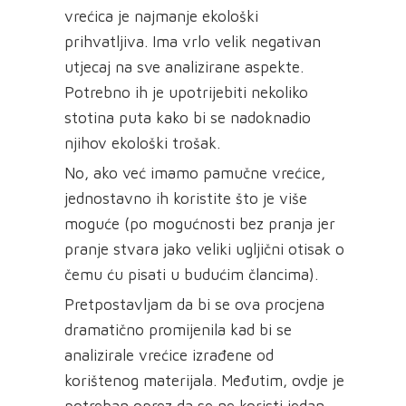
vrećica je najmanje ekološki
prihvatljiva. Ima vrlo velik negativan
utjecaj na sve analizirane aspekte.
Potrebno ih je upotrijebiti nekoliko
stotina puta kako bi se nadoknadio
njihov ekološki trošak.
No, ako već imamo pamučne vrećice,
jednostavno ih koristite što je više
moguće (po mogućnosti bez pranja jer
pranje stvara jako veliki ugljični otisak o
čemu ću pisati u budućim člancima).
Pretpostavljam da bi se ova procjena
dramatično promijenila kad bi se
analizirale vrećice izrađene od
korištenog materijala. Međutim, ovdje je
potreban oprez da se ne koristi jedan