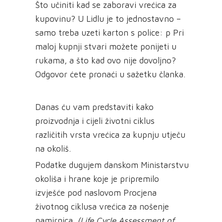
Što učiniti kad se zaboravi vrećica za
kupovinu? U Lidlu je to jednostavno –
samo treba uzeti karton s police: p Pri
maloj kupnji stvari možete ponijeti u
rukama, a što kad ovo nije dovoljno?
Odgovor ćete pronaći u sažetku članka.
Danas ću vam predstaviti kako
proizvodnja i cijeli životni ciklus
različitih vrsta vrećica za kupnju utječu
na okoliš.
Podatke dugujem danskom Ministarstvu
okoliša i hrane koje je pripremilo
izvješće pod naslovom Procjena
životnog ciklusa vrećica za nošenje
namirnica.
(Life Cycle Assessment of