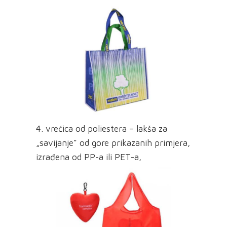
4. vrećica od poliestera – lakša za
„savijanje” od gore prikazanih primjera,
izrađena od PP-a ili PET-a,