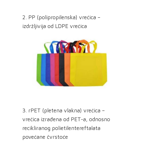
2. PP (polipropilenska) vrećica –
izdržljivija od LDPE vrećica
3. rPET (pletena vlakna) vrećica –
vrećica izrađena od PET-a, odnosno
recikliranog polietilentereftalata
povećane čvrstoće