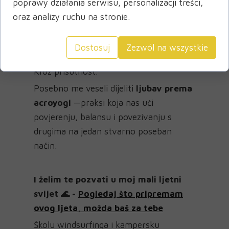
poprawy działania serwisu, personalizacji treści,
Danas želim stvarati prostore u kojima
oraz analizy ruchu na stronie.
se ljudi mogu povezati.
Kroz pokret.
Dostosuj
Zezwól na wszystkie
Kroz igru.
Kroz prisutnost.
Posebno me veseli dijeliti
ljubav prema
acroyogi
—praksi koja nas uči
povjerenju, balansu i povezivanju s
drugima na jedan stvarno poseban
način.
I želim te pozvati u moj mali ljetni
svijet 🌊 -
Pogledaj što pripremam
ovog ljeta, možda baš za tebe
Školu windsurfinga i kampersku