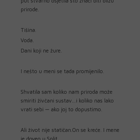
put stvarno osjetila što znači biti blizu
prirode.
Tišina.
Voda.
Dani koji ne žure.
I nešto u meni se tada promijenilo.
Shvatila sam koliko nam priroda može
smiriti živčani sustav…i koliko nas lako
vrati sebi — ako joj to dopustimo.
Ali život nije statičan.On se kreće. I mene
je doveo u Split.