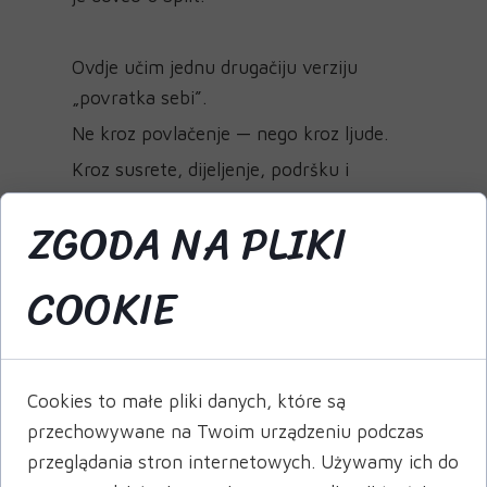
Ovdje učim jednu drugačiju verziju
„povratka sebi”.
Ne kroz povlačenje — nego kroz ljude.
Kroz susrete, dijeljenje, podršku i
zajednički rast.
ZGODA NA PLIKI
Iz te potrebe nastala je i Facebook
COOKIE
grupa
Split – eko & zero waste grad
♻️
Malo mjesto, ali s velikim srcem —gdje
dijelimo ideje, iskustva i učimo živjeti s
Cookies to małe pliki danych, które są
više pažnje i manje otpada.
przechowywane na Twoim urządzeniu podczas
przeglądania stron internetowych. Używamy ich do